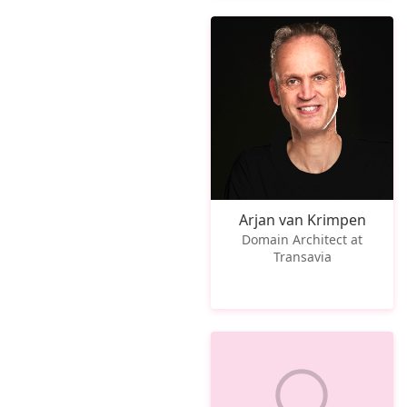
Arjan van Krimpen
Domain Architect at
Transavia