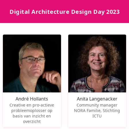
Digital Architecture Design Day 2023
André Hollants
Anita Langenacker
Creative en pro-actieve
Community manager
probleemoplosser op
NORA Familie, Stichting
basis van inzicht en
ICTU
overzicht