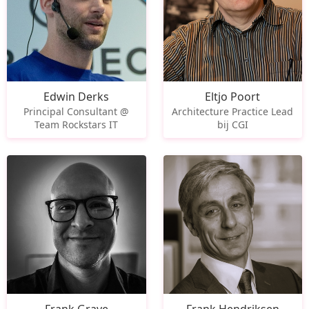
Edwin Derks
Eltjo Poort
Principal Consultant @
Architecture Practice Lead
Team Rockstars IT
bij CGI